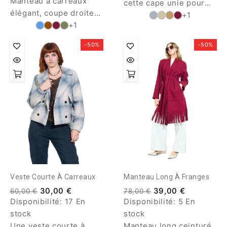
Manteau à carreaux
cette cape unie pour
élégant, coupe droite
femme vous gardera
+1
et épurée, parfait pour
+1
bien au chaud malgré
un look moderne et
la rigueur du froid.
-50%
-50%
confortable au
quotidien.
Veste Courte À Carreaux
Manteau Long À Franges
30,00 €
39,00 €
60,00 €
78,00 €
Disponibilité:
17 En
Disponibilité:
5 En
stock
stock
Une veste courte à
Manteau long ceinturé