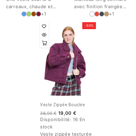
carreaux, chaude et
avec finition frangée
élégante, parfaite pour
+1
tendance. Une pièce
+1
sublimer vos tenues
élégante et fluide qui
-50%
d’automne hiver. Coupe
affine la silhouette et
moderne, matière
apporte une touche
douce, couleurs
moderne à toutes vos
tendance.
tenues de mi saison et
d'hiver
Veste Zippée Bouclée
19,00 €
38,00 €
Disponibilité:
16 En
stock
Veste zippée texturée