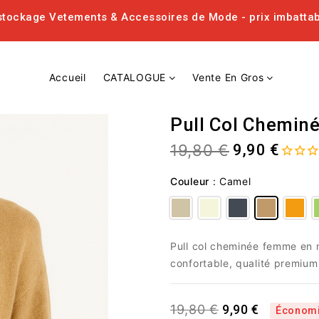
tockage Vetements & Accessoires de Mode - prix imbatta
Accueil
CATALOGUE
Vente En Gros
Pull Col Chemi
19,80 €
9,90 €
Couleur
:
Camel
Pull col cheminée femme en m
confortable, qualité premium
9,90 €
19,80 €
Économ