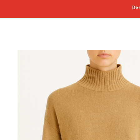
Des
-50%
OUPS ! STOCK DÉJÀ VENDU