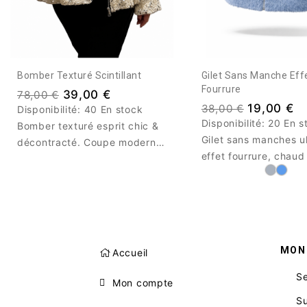
Bomber Texturé Scintillant
Gilet Sans Manche Eff
Fourrure
39,00 €
78,00 €
19,00 €
38,00 €
Disponibilité:
40 En stock
Disponibilité:
20 En s
Bomber texturé esprit chic &
Gilet sans manches u
décontracté. Coupe moderne,
effet fourrure, chaud 
matière douce et motif
parfait pour réchauff
moucheté élégant : la pièce
looks d’hiver sans alo
idéale pour styliser
silhouette. Fermeture
instantanément n’importe quel
pratique, style tenda
look.
confort absolu au quo
MON
Accueil
Se
Mon compte
S