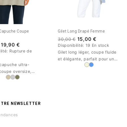
Capuche Coupe
Gilet Long Drapé Femme
15,00 €
30,00 €
19,90 €
Disponibilité:
19 En stock
lité:
Rupture de
Gilet long léger, coupe fluide
et élégante, parfait pour un
capuche ultra-
look chic et décontracté au
 coupe oversize,
quotidien. Matière douce,
douce 100% Coton.
tombé impeccable.
ue cosy pour tous les
OTRE NEWSLETTER
ndances