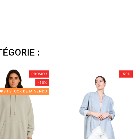
ÉGORIE :
PROMO !
-50%
-50%
UPS ! STOCK DÉJÀ VENDU