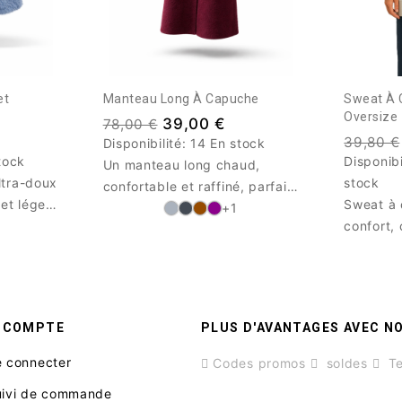
et
Manteau Long À Capuche
Sweat À 
Oversize
39,00 €
78,00 €
39,80 €
Disponibilité:
14 En stock
tock
Disponibi
Un manteau long chaud,
ltra-doux
stock
confortable et raffiné, parfait
et léger,
Sweat à 
pour affronter le froid avec
+1
er vos
confort,
style.
urdir la
matière 
 zippée
Le basiq
nce et
jours.
tidien.
 COMPTE
PLUS D'AVANTAGES AVEC N
 connecter
Codes promos
soldes
Te
uivi de commande