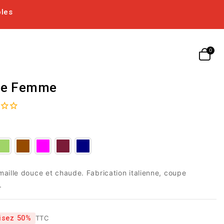
bles
née Femme
aille douce et chaude. Fabrication italienne, coupe
.
isez 50%
TTC