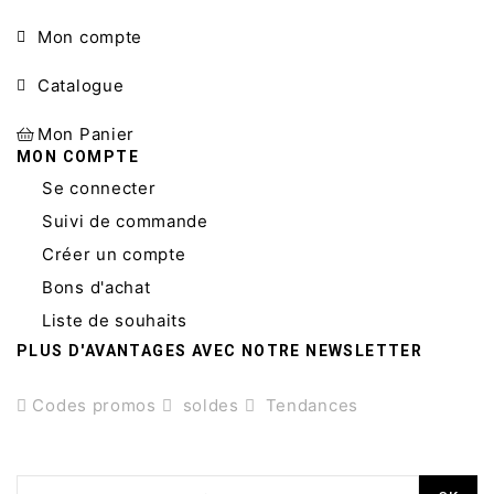
pour l’hiver. Disponible
lumineux avec un effet
Mon compte
en blanc, noir, camel et
superposé moderne.
bordeaux.
Catalogue
Mon Panier
MON COMPTE
Se connecter
Suivi de commande
Créer un compte
Bons d'achat
Liste de souhaits
PLUS D'AVANTAGES AVEC NOTRE NEWSLETTER
Codes promos
soldes
Tendances